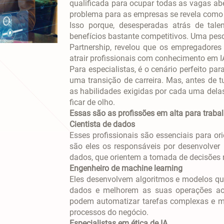
qualificada para ocupar todas as vagas abe
problema para as empresas se revela como 
Isso porque, desesperadas atrás de tal
benefícios bastante competitivos. Uma pes
Partnership, revelou que os empregadores
atrair profissionais com conhecimento em I
Para especialistas, é o cenário perfeito 
uma transição de carreira. Mas, antes de t
as habilidades exigidas por cada uma dela
ficar de olho.
Essas são as profissões em alta para trabal
Cientista de dados
Esses profissionais são essenciais para ori
são eles os responsáveis por desenvolver
dados, que orientem a tomada de decisões
Engenheiro de machine learning
Eles desenvolvem algoritmos e modelos 
dados e melhorem as suas operações ao
podem automatizar tarefas complexas e me
processos do negócio.
Especialistas em ética de IA